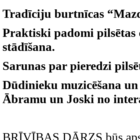
Tradīciju burtnīcas “Mazd
Praktiski padomi pilsētas 
stādīšana.
Sarunas par pieredzi pils
Dūdinieku muzicēšana un 
Ābramu un Joski no intera
BRĪVĪBAS DĀRZS būs apska