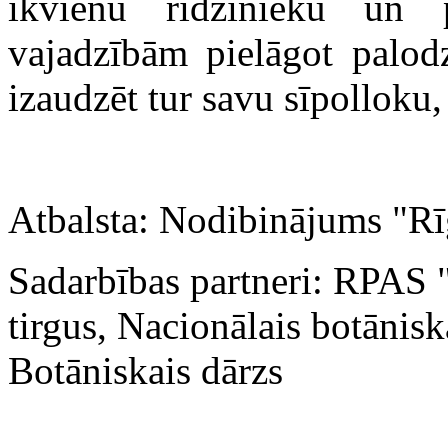
ikvienu rīdzinieku un p
vajadzībām pielāgot palodz
izaudzēt tur savu sīpolloku,
Atbalsta: Nodibinājums "R
Sadarbības partneri: RPAS 
tirgus,
Nacionālais botāniska
Botāniskais dārzs