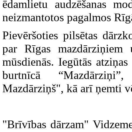
ēdamlietu audzēšanas mod
neizmantotos pagalmos Rīg
Pievēršoties pilsētas dārz
par Rīgas mazdārziņiem u
mūsdienās. Iegūtās atziņas 
burtnīcā “Mazdārziņi”
Mazdārziņš", kā arī ņemti v
"Brīvības dārzam" Vidzeme