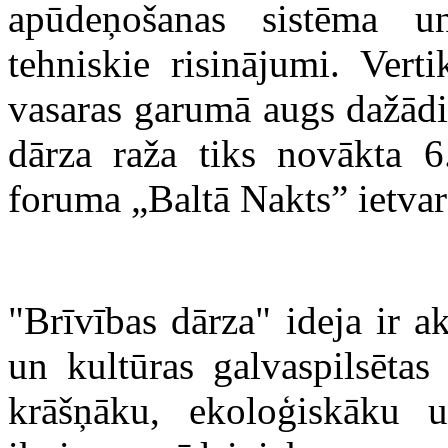
apūdeņošanas sistēma un 
tehniskie risinājumi. Vert
vasaras garumā augs dažādi 
dārza raža tiks novākta 6
foruma „Baltā Nakts” ietvar
"Brīvības dārza" ideja ir a
un kultūras galvaspilsētas
krāšņāku, ekoloģiskāku 