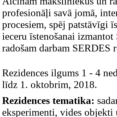
Aicinām māksliniekus un rad
profesionāļi savā jomā, inte
procesiem, spēj patstāvīgi ī
ieceru īstenošanai izmantot
radošam darbam SERDES re
Rezidences ilgums 1 - 4 ned
līdz 1. oktobrim, 2018.
Rezidences tematika:
sadar
eksperimenti, vides objekti 