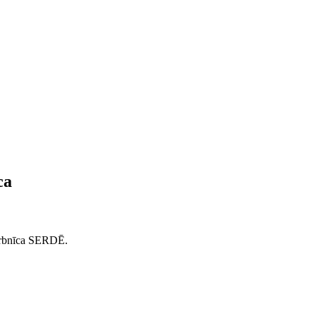
ca
 darbnīca SERDĒ.