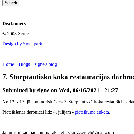
Disclaimers
© 2008 Serde
Design by Smallpark
Home
»
Blogs
»
signe's blog
7. Starptautiskā koka restaurācijas darbnī
Submitted by signe on Wed, 06/16/2021 - 21:27
No 12. - 17. jūlijam norisināsies 7. Starptautiskā koka restaurācijas
Pieteikšanās darbnīcai līdz 4. jūlijam -
pieteikuma anketa
.
Ja jums ir kādi jautājumi, rakstiet uz smg.serde@gmail.com