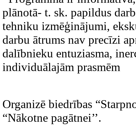
plānotā- t. sk. papildus darb
tehniku izmēģinājumi, eksku
darbu ātrums nav precīzi apr
dalībnieku entuziasma, iner
individuālajām prasmēm
O
rganizē biedrības “Starp
“Nākotne pagātnei’’.