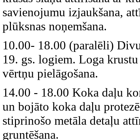
savienojumu izjaukšana, at
plūksnas noņemšana.
10.00- 18.00 (paralēli) Divu
19. gs. logiem. Loga krustu 
vērtņu pielāgošana.
14.00 - 18.00 Koka daļu kon
un bojāto koka daļu protez
stiprinošo metāla detaļu att
gruntēšana.